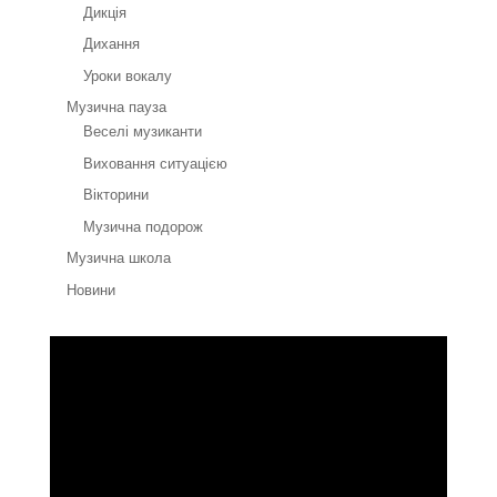
Дикція
Дихання
Уроки вокалу
Музична пауза
Веселі музиканти
Виховання ситуацією
Вікторини
Музична подорож
Музична школа
Новини
Відеопрогравач