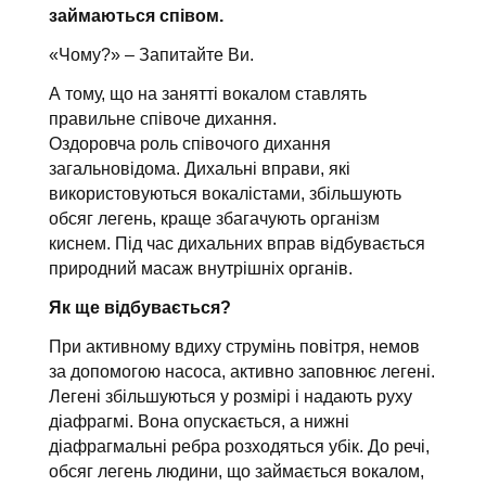
займаються співом.
«Чому?» – Запитайте Ви.
А тому, що на занятті вокалом ставлять
правильне співоче дихання.
Оздоровча роль співочого дихання
загальновідома. Дихальні вправи, які
використовуються вокалістами, збільшують
обсяг легень, краще збагачують організм
киснем. Під час дихальних вправ відбувається
природний масаж внутрішніх органів.
Як ще відбувається?
При активному вдиху струмінь повітря, немов
за допомогою насоса, активно заповнює легені.
Легені збільшуються у розмірі і надають руху
діафрагмі. Вона опускається, а нижні
діафрагмальні ребра розходяться убік. До речі,
обсяг легень людини, що займається вокалом,