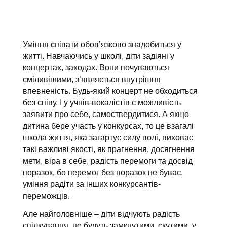
Уміння співати обов’язково знадобиться у
житті. Навчаючись у школі, діти задіяні у
концертах, заходах. Вони почуваються
сміливішими, з’являється внутрішня
впевненість. Будь-який концерт не обходиться
без співу. І у учнів-вокалістів є можливість
заявити про себе, самоствердитися. А якщо
дитина бере участь у конкурсах, то це взагалі
школа життя, яка загартує силу волі, виховає
такі важливі якості, як прагнення, досягнення
мети, віра в себе, радість перемоги та досвід
поразок, бо перемог без поразок не буває,
уміння радіти за інших конкурсантів-
переможців.
Але найголовніше – діти відчують радість
спілкування, не будуть замкнутими, скутими, у