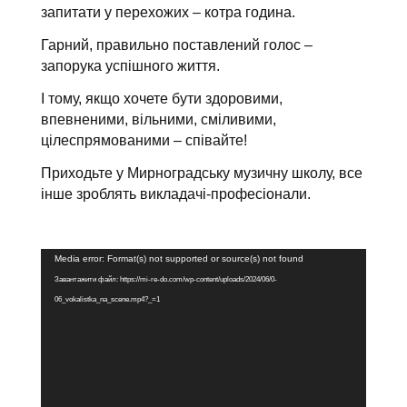
запитати у перехожих – котра година.
Гарний, правильно поставлений голос –
запорука успішного життя.
І тому, якщо хочете бути здоровими,
впевненими, вільними, сміливими,
цілеспрямованими – співайте!
Приходьте у Мирноградську музичну школу, все
інше зроблять викладачі-професіонали.
Відеопрогравач
Media error: Format(s) not supported or source(s) not found
Завантажити файл: https://mi-re-do.com/wp-content/uploads/2024/06/0-
06_vokalistka_na_scene.mp4?_=1