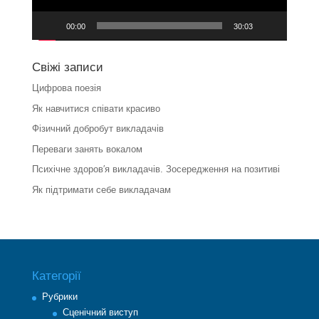
00:00
30:03
Свіжі записи
Цифрова поезія
Як навчитися співати красиво
Фізичний добробут викладачів
Переваги занять вокалом
Психічне здоров′я викладачів. Зосередження на позитиві
Як підтримати себе викладачам
Категорії
Рубрики
Cценічний виступ