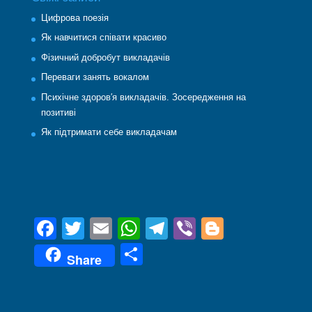
Цифрова поезія
Як навчитися співати красиво
Фізичний добробут викладачів
Переваги занять вокалом
Психічне здоров′я викладачів. Зосередження на
позитиві
Як підтримати себе викладачам
F
T
E
W
T
Vi
Bl
a
wi
m
h
el
b
o
П
Share
c
tt
ail
at
e
er
g
о
e
er
s
gr
g
ді