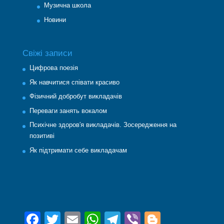
Музична школа
Новини
Свіжі записи
Цифрова поезія
Як навчитися співати красиво
Фізичний добробут викладачів
Переваги занять вокалом
Психічне здоров′я викладачів. Зосередження на
позитиві
Як підтримати себе викладачам
F
T
E
W
T
Vi
Bl