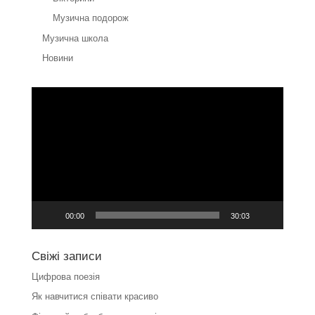
Музична подорож
Музична школа
Новини
Відеопрогравач
00:00
30:03
Свіжі записи
Цифрова поезія
Як навчитися співати красиво