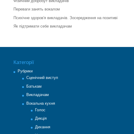
Фізичний добробут викладачів
Переваги занять вокалом
Психічне здоров′я викладачів. Зосередження на позитиві
Як підтримати себе викладачам
Категорії
Рубрики
Cценічний виступ
Батькам
Викладачам
Вокальна кухня
Голос
Дикція
Дихання