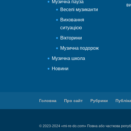
Музична пауза
в
Веселі музиканти
Виховання
ситуацією
Вікторини
Музична подорож
Музична школа
Новини
Головна
Про сайт
Рубрики
Публіка
© 2023-2024 «mi-re-do.com» Повна або часткова републ