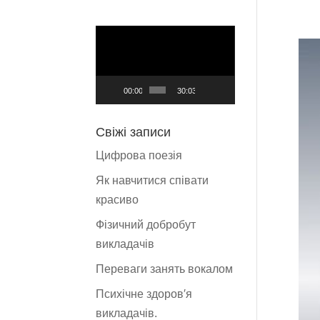
Відеопрогравач
00:00
30:03
Свіжі записи
Цифрова поезія
Як навчитися співати
красиво
Фізичний добробут
викладачів
Переваги занять вокалом
Психічне здоров′я
викладачів.