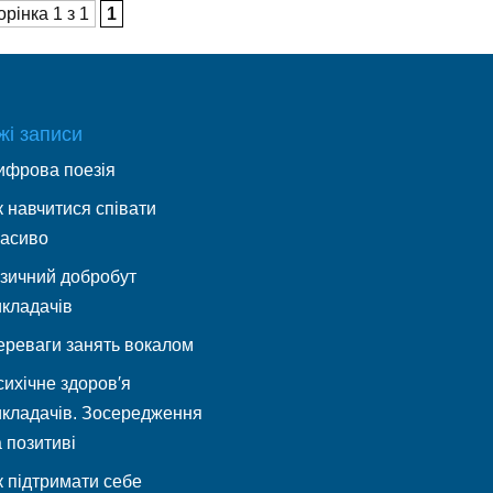
орінка 1 з 1
1
жі записи
ифрова поезія
 навчитися співати
расиво
ізичний добробут
икладачів
ереваги занять вокалом
ихічне здоров′я
икладачів. Зосередження
 позитиві
к підтримати себе