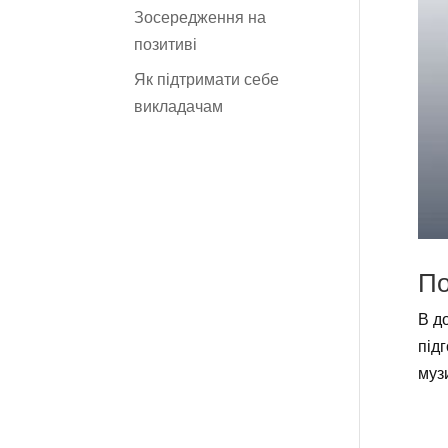
Зосередження на
позитиві
Як підтримати себе
викладачам
По
В д
під
муз