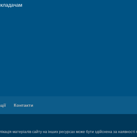
икладачам
ції
Контакти
ікація матеріалів сайту на інших ресурсах може бути здійснена за наявності