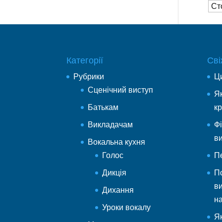
Ст
Категорії
Сві
Рубрики
Ц
Cценічний виступ
Як
Батькам
к
Викладачам
Ф
в
Вокальна кухня
Голос
П
Дикція
Пс
в
Дихання
на
Уроки вокалу
Я