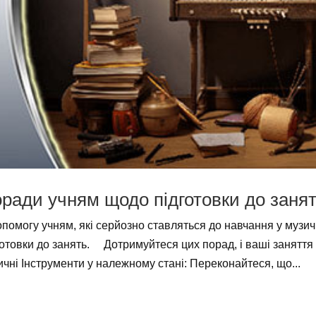
ради учням щодо підготовки до занят
опомогу учням, які серйозно ставляться до навчання у музич
готовки до занять. Дотримуйтеся цих порад, і ваші заняття 
ичні Інструменти у належному стані: Переконайтеся, що...