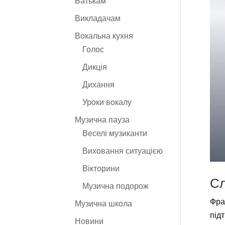
Батькам
Викладачам
Вокальна кухня
Голос
Дикція
Дихання
Уроки вокалу
Музична пауза
Веселі музиканти
Виховання ситуацією
Вікторини
Сл
Музична подорож
Фра
Музична школа
під
Новини