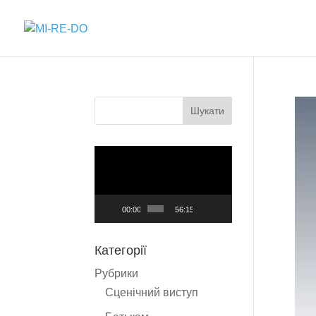
Відеопрогравач
00:00
56:15
Категорії
Рубрики
Cценічний виступ